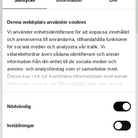
Samtycke
Information
Om
Rekommenderas att boka oktober-mars när det
är mörkare.
Denna webbplats använder cookies
Vi använder enhetsidentifierare för att anpassa innehållet
och annonserna till användarna, tillhandahålla funktioner
för sociala medier och analysera vår trafik. Vi
vidarebefordrar även sådana identifierare och annan
information från din enhet till de sociala medier och
Kring Löfstad slott finns det många spökhistorier
annons- och analysföretag som vi samarbetar med.
och spännande berättelser. Vi börjar i källaren och
Dessa kan i sin tur kombinera informationen med annan
avslutar i (spök-)rum nummer 13.
information som du har tillhandahållit eller som de har
samlat in när du har använt deras tjänster.
Vandringen genomförs på kvällstid, precis vid
Samtyckesval
mörkrets inbrott. Slottet är helt nedsläckt, det är
Nödvändig
bara guiden och dennes medhjälpare som bär
lykta.
Inställningar
Denna visning är inget för mörkrädda.