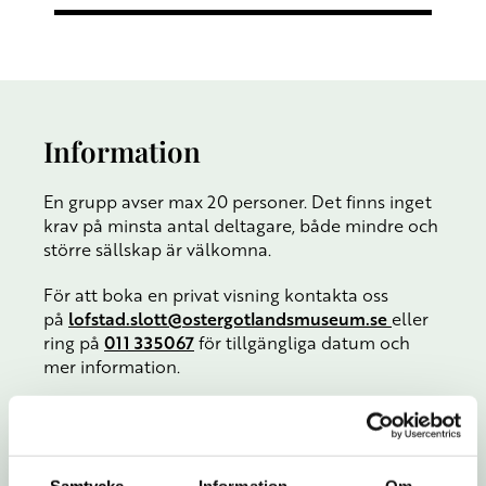
Information
En grupp avser max 20 personer. Det finns inget
krav på minsta antal deltagare, både mindre och
större sällskap är välkomna.
För att boka en privat visning kontakta oss
på
lofstad.slott@ostergotlandsmuseum.se
eller
ring på
011 335067
för tillgängliga datum och
mer information.
Tid:
50-60 minuter
Pris:
5000 kr/grupp