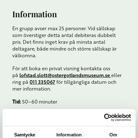
Information
En grupp avser max 25 personer. Vid sällskap
som överstiger detta antal debiteras dubbelt
pris. Det finns inget krav på minsta antal
deltagare, både mindre och större sällskap är
välkomna.
För att boka en privat visning kontakta oss
på
lofstad.slott@ostergotlandsmuseum.se
eller
ring på
011 335067
för tillgängliga datum och
mer information.
Tid:
50–60 minuter
Pris vardagar:
3000 kr/grupp
Pris kvällar och helger:
4000 kr/grupp
Samtycke
Information
Om